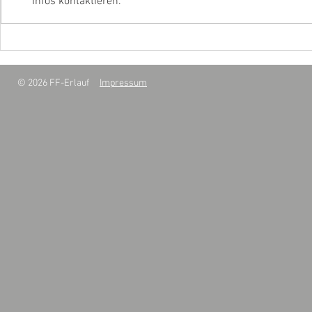
Infos kontaktieren.
Zugsübung - 
Übung Tür- und
Fensteröffnung
© 2026 FF-Erlauf
Impressum