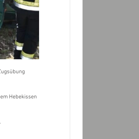
Zugsübung 
dem Hebekissen 
.