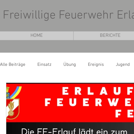
Freiwillige Feuerwehr Erl
HOME
BERICHTE
Alle Beiträge
Einsatz
Übung
Ereignis
Jugend