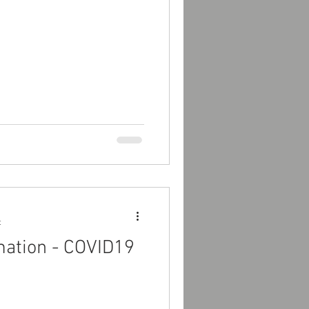
t
rmation - COVID19