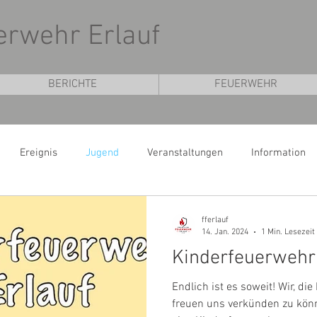
uerwehr Erlauf
BERICHTE
FEUERWEHR
Ereignis
Jugend
Veranstaltungen
Information
fferlauf
14. Jan. 2024
1 Min. Lesezeit
Kinderfeuerwehr
Endlich ist es soweit! Wir, die
freuen uns verkünden zu kön