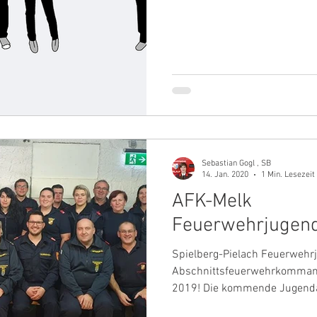
Sebastian Gogl , SB
14. Jan. 2020
1 Min. Lesezeit
AFK-Melk
Feuerwehrjugend
Spielberg-Pielach Feuerwehr
Abschnittsfeuerwehrkommand
2019! Die kommende Jugendar