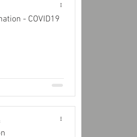
rmation - COVID19
t
on