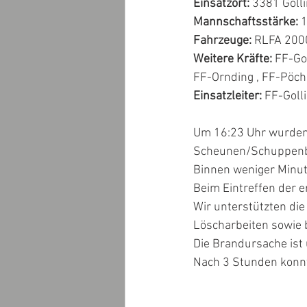
Einsatzort:
 3381 Golli
Mannschaftsstärke: 
Fahrzeuge: 
RLFA 2000
Weitere Kräfte:
 FF-Go
FF-Ornding , FF-Pöchl
Einsatzleiter: 
FF-Goll
Um 16:23 Uhr wurden 
Scheunen/Schuppenbra
Binnen weniger Minut
Beim Eintreffen der e
Wir unterstützten di
Löscharbeiten sowie 
Die Brandursache ist 
Nach 3 Stunden konnt