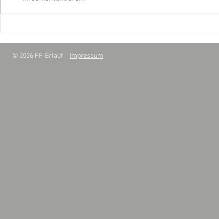
S1 - Betriebsmittelaustritt
B2 - Gebäud
Innenraum
© 2026 FF-Erlauf
Impressum