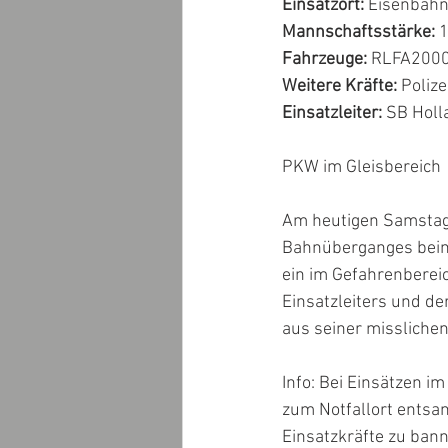
Einsatzort:
 Eisenbahn
Mannschaftsstärke: 
Fahrzeuge: 
RLFA2000 
Weitere Kräfte: 
Polize
Einsatzleiter: 
SB Holl
PKW im Gleisbereich
Am heutigen Samstag 
Bahnüberganges beim 
ein im Gefahrenberei
Einsatzleiters und d
aus seiner misslichen
Info: Bei Einsätzen im
zum Notfallort entsa
Einsatzkräfte zu bann