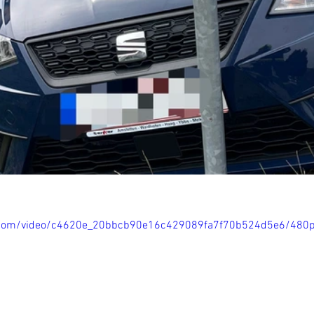
ic.com/video/c4620e_20bbcb90e16c429089fa7f70b524d5e6/480