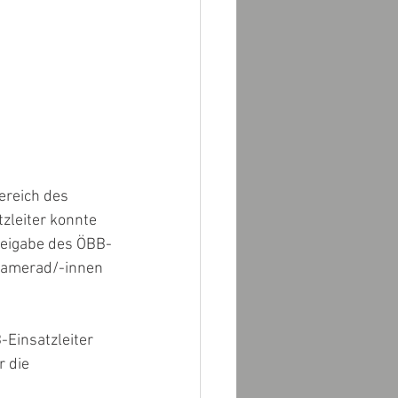
reich des 
zleiter konnte 
reigabe des ÖBB-
 Kamerad/-innen 
-Einsatzleiter 
 die 