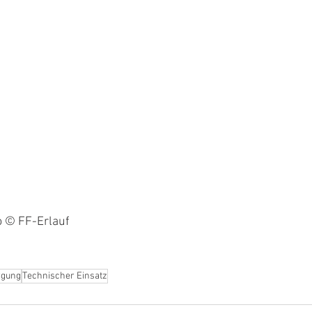
o © FF-Erlauf
rgung
Technischer Einsatz