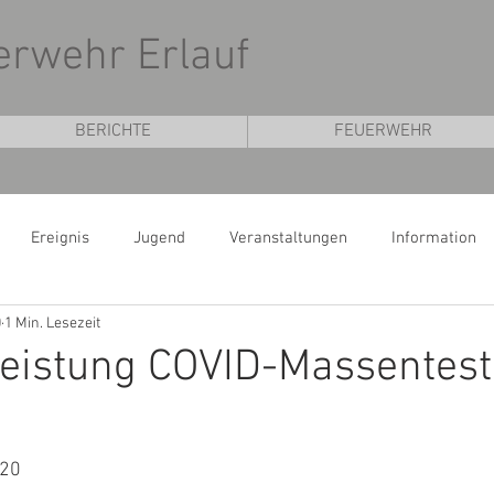
uerwehr Erlauf
BERICHTE
FEUERWEHR
Ereignis
Jugend
Veranstaltungen
Information
0
1 Min. Lesezeit
eleistung COVID-Massentest
020