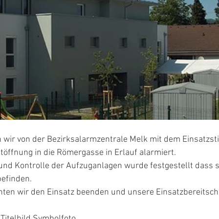
wir von der Bezirksalarmzentrale Melk mit dem Einsatzst
ftöffnung in die Römergasse in Erlauf alarmiert.
nd Kontrolle der Aufzuganlagen wurde festgestellt dass s
efinden.
ten wir den Einsatz beenden und unsere Einsatzbereitscha
 Titelbild Symbolfoto