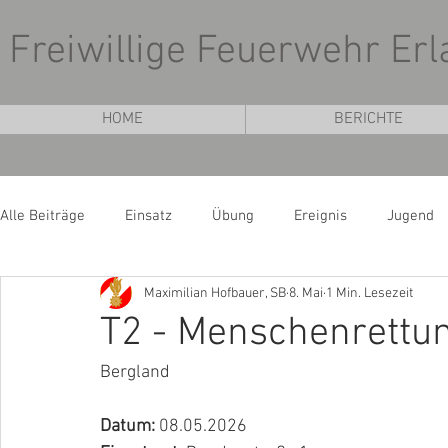
Freiwillige Feuerwehr Erl
HOME
BERICHTE
Alle Beiträge
Einsatz
Übung
Ereignis
Jugend
Maximilian Hofbauer, SB
8. Mai
1 Min. Lesezeit
T2 - Menschenrettu
Bergland
Datum: 
08.05.2026