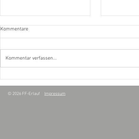
Kommentare
Kommentar verfassen...
S1 - Betriebsmittelaustritt
B2 - Gebäud
Innenraum
© 2026 FF-Erlauf
Impressum