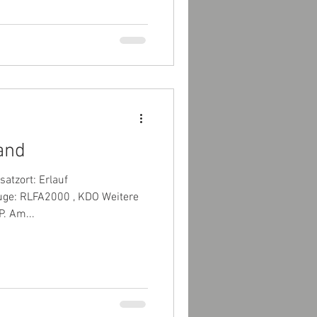
and
atzort: Erlauf
uge: RLFA2000 , KDO Weitere
P. Am...